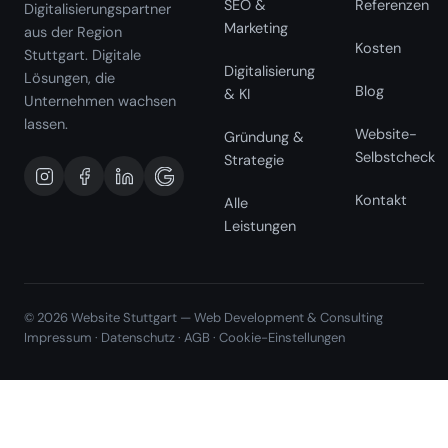
SEO &
Referenzen
Digitalisierungspartner
Marketing
aus der Region
Kosten
Stuttgart. Digitale
Digitalisierung
Lösungen, die
Blog
& KI
Unternehmen wachsen
lassen.
Website-
Gründung &
Selbstcheck
Strategie
Kontakt
Alle
Leistungen
© 2026 Website Stuttgart — Web Development & Consulting
Impressum
·
Datenschutz
·
AGB
·
Cookie-Einstellungen