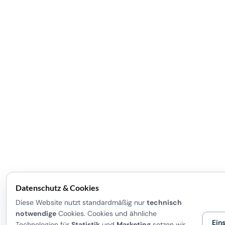
Datenschutz & Cookies
Diese Website nutzt standardmäßig nur
technisch
notwendige
Cookies. Cookies und ähnliche
Ein
Technologien für
Statistik
und
Marketing
setzen wir