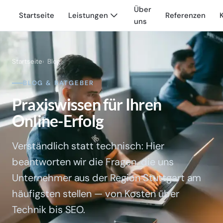
Über
Startseite
Leistungen
Referenzen
uns
Startseite
Blog
BLOG & RATGEBER
Praxiswissen für Ihren
Online-Erfolg
Verständlich statt technisch: Hier
beantworten wir die Fragen, die uns
Unternehmer aus der Region Stuttgart am
häufigsten stellen — von Kosten über
Technik bis SEO.