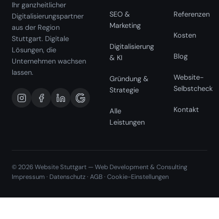
Ihr ganzheitlicher
SEO &
Referenzen
Digitalisierungspartner
Marketing
aus der Region
Kosten
Stuttgart. Digitale
Digitalisierung
Lösungen, die
Blog
& KI
Unternehmen wachsen
lassen.
Website-
Gründung &
Selbstcheck
Strategie
Kontakt
Alle
Leistungen
© 2026 Website Stuttgart — Web Development & Consulting
Impressum
·
Datenschutz
·
AGB
·
Cookie-Einstellungen