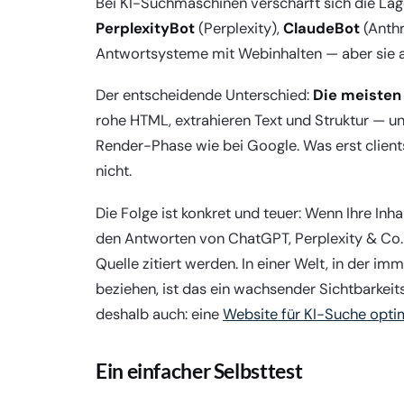
Bei KI-Suchmaschinen verschärft sich die Lag
PerplexityBot
(Perplexity),
ClaudeBot
(Anth
Antwortsysteme mit Webinhalten — aber sie ar
Der entscheidende Unterschied:
Die meisten 
rohe HTML, extrahieren Text und Struktur — und
Render-Phase wie bei Google. Was erst clientsei
nicht.
Die Folge ist konkret und teuer: Wenn Ihre Inh
den Antworten von ChatGPT, Perplexity & Co
Quelle zitiert werden. In einer Welt, in der 
beziehen, ist das ein wachsender Sichtbarke
deshalb auch: eine
Website für KI-Suche opti
Ein einfacher Selbsttest