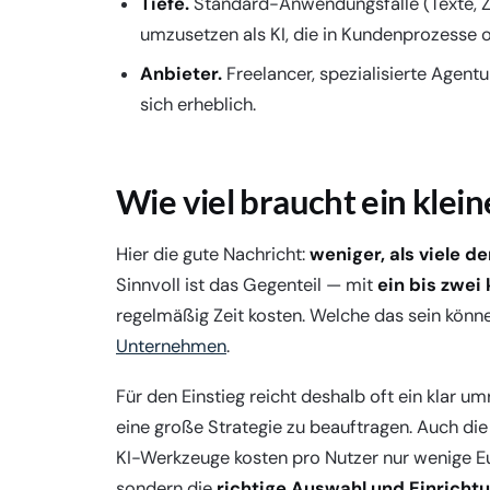
Tiefe.
Standard-Anwendungsfälle (Texte, Z
umzusetzen als KI, die in Kundenprozesse 
Anbieter.
Freelancer, spezialisierte Agent
sich erheblich.
Wie viel braucht ein kle
Hier die gute Nachricht:
weniger, als viele d
Sinnvoll ist das Gegenteil — mit
ein bis zwe
regelmäßig Zeit kosten. Welche das sein könne
Unternehmen
.
Für den Einstieg reicht deshalb oft ein klar u
eine große Strategie zu beauftragen. Auch die
KI-Werkzeuge kosten pro Nutzer nur wenige Eur
sondern die
richtige Auswahl und Einricht